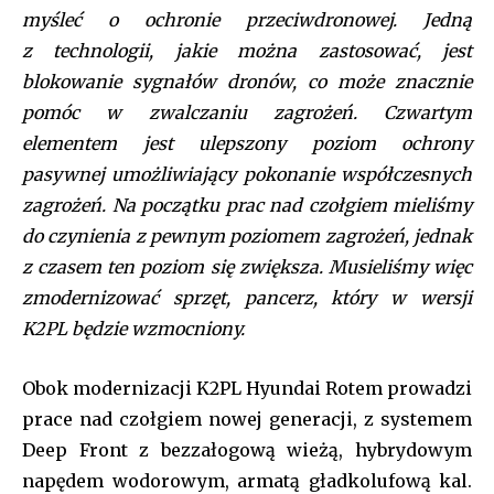
pp_msg=”SSd2ZSUyMHJlYWQlMjBhbmQlMjBhY2NlcHQlMjB0aGU
myśleć o ochronie przeciwdronowej. Jedną
tdc_css=”eyJhbGwiOnsibWFyZ2luLWJvdHRvbSI6IjAiLCJkaXNwbGF
z technologii, jakie można zastosować, jest
f_title_font_family=”tt-primary-font_global” btn_color=”#ffffff”
blokowanie sygnałów dronów, co może znacznie
all_btn_border_color=”var(–tt-primary-color)” btn_bg=”var(–tt-
primary-color)” btn_bg_h=”var(–tt-accent-color)”
pomóc w zwalczaniu zagrożeń. Czwartym
f_pp_font_family=”tt-extra_global” f_btn_font_family=”tt-
elementem jest ulepszony poziom ochrony
extra_global” f_btn_font_weight=”500″
pasywnej umożliwiający pokonanie współczesnych
f_btn_font_transform=”uppercase” f_input_font_family=”tt-
extra_global” f_input_font_weight=”500″ display=”column”
zagrożeń. Na początku prac nad czołgiem mieliśmy
gap=”10″ f_msg_font_family=”tt-extra_global”
do czynienia z pewnym poziomem zagrożeń, jednak
input_border=”1″
z czasem ten poziom się zwiększa. Musieliśmy więc
input_padd=”eyJhbGwiOiIyMHB4IiwicG9ydHJhaXQiOiIxMnB4In0
pp_check_border_color=”var(–tt-primary-color)”
zmodernizować sprzęt, pancerz, który w wersji
pp_check_border_color_c=”var(–tt-primary-color)”
K2PL będzie wzmocniony.
pp_check_bg=”#ffffff” pp_check_bg_c=”var(–tt-primary-
color)” pp_check_square=”var(–tt-primary-color)”
pp_check_color=”var(–tt-primary-color)”
Obok modernizacji K2PL Hyundai Rotem prowadzi
pp_check_color_a=”var(–tt-hover)” pp_check_color_a_h=”var(–
prace nad czołgiem nowej generacji, z systemem
tt-accent-color)” f_btn_font_size=”13″
Deep Front z bezzałogową wieżą, hybrydowym
f_btn_font_line_height=”1.2″ f_btn_font_spacing=”0.5″
btn_border_color_h=”var(–tt-accent-color)”
napędem wodorowym, armatą gładkolufową kal.