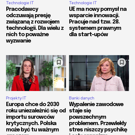
Technologie IT
Technologie IT
Pracodawcy
UE ma nowy pomysł na
odczuwają presję
wsparcie innowacji.
związaną z rozwojem
Pracuje nad tzw. 28.
technologii. Dla wielu z
systemem prawnym
nich to poważne
dla start-upów
wyzwanie
Projekty IT
Banki danych
Europa chce do 2030
Wypalenie zawodowe
roku uniezależnić się od
staje się
importu surowców
powszechnym
krytycznych. Polska
problemem. Przewlekły
może być tu ważnym
stres niszczy psychikę