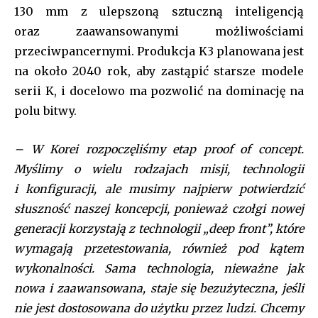
btn_color_h=”#ffffff” f_unsub_font_family=”tt-extra_global”
130 mm z ulepszoną sztuczną inteligencją
f_input_font_size=”eyJhbGwiOiIxNSIsInBvcnRyYWl0IjoiMTQifQ==
oraz zaawansowanymi możliwościami
f_input_font_line_height=”1.2″ input_color=”var(–tt-primary-
color)” input_place_color=”var(–tt-gray-dark)”
przeciwpancernymi. Produkcja K3 planowana jest
input_border_color=”var(–tt-primary-color)”
na około 2040 rok, aby zastąpić starsze modele
input_border_color_f=”var(–tt-primary-color)”
serii K, i docelowo ma pozwolić na dominację na
input_bg=”#ffffff” input_bg_f=”#ffffff” f_pp_font_size=”13″
f_pp_font_line_height=”1.2″
polu bitwy.
btn_padd=”eyJhbGwiOiIyMiIsInBvcnRyYWl0IjoiMTQifQ==”]
– W Korei rozpoczęliśmy etap proof of concept.
[td_block_social_counter style=”style7 td-social-boxed”
manual_count_instagram=”32111″ instagram=”#” twitch=”#”
Myślimy o wielu rodzajach misji, technologii
manual_count_twitch=”11243″ tiktok=”#”
i konfiguracji, ale musimy najpierw potwierdzić
manual_count_tiktok=”32214″ f_network_font_family=”tt-
słuszność naszej koncepcji, ponieważ czołgi nowej
primary-font_global” f_counters_font_family=”tt-primary-
font_global”
generacji korzystają z technologii „deep front”, które
tdc_css=”eyJhbGwiOnsibWFyZ2luLWJvdHRvbSI6IjAiLCJkaXNwbGF
wymagają przetestowania, również pod kątem
wykonalności. Sama technologia, nieważne jak
nowa i zaawansowana, staje się bezużyteczna, jeśli
nie jest dostosowana do użytku przez ludzi. Chcemy