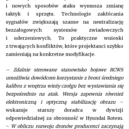
i nowych sposobów ataku wymusza zmianę
taktyk i sprzętu. Technologie zakłócania
sygnałów zwiększają szanse na neutralizację
bezzałogowych systemów zwiadowczych
i uderzeniowych. To praktyczne wnioski
z trwających konfliktów, które projektanci szybko
zamieniają na konkretne modyfikacje.
Join our community of
– Zdalnie sterowane stanowisko bojowe RCWS
SUBSCRIBERS and be part of the
umożliwia dowódcom korzystanie z broni średniego
conversation.
kalibru z wnętrza wieży czołgu bez wystawiania się
To subscribe, simply enter your email address on our website
bezpośrednio na atak. Wersja zapewnia również
or click the subscribe button below. Don't worry, we respect
elektroniczną i optyczną stabilizację obrazu
–
your privacy and won't spam your inbox. Your information is
safe with us.
wskazuje starszy doradca w dywizji
odpowiedzialnej za obronność w Hyundai Rotem.
[tds_leads input_placeholder=”Your email address”
–
W obliczu rozwoju dronów producenci zaczynają
btn_horiz_align=”content-horiz-center” pp_checkbox=”yes”