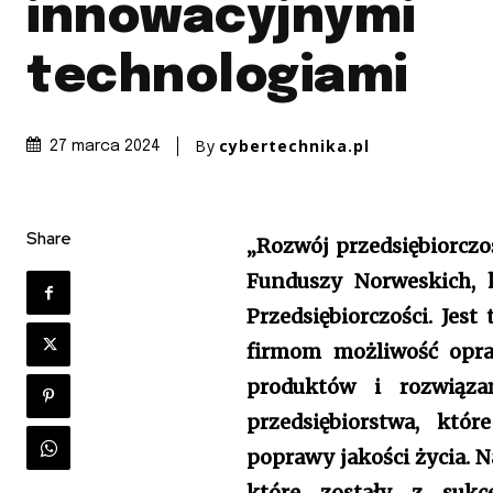
innowacyjnymi
technologiami
By
cybertechnika.pl
27 marca 2024
Share
„Rozwój przedsiębiorczo
Funduszy Norweskich, 
Przedsiębiorczości. Jest
firmom możliwość opr
produktów i rozwiąza
przedsiębiorstwa, któr
poprawy jakości życia. 
które zostały z sukc