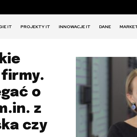
IE IT
PROJEKTY IT
INNOWACJE IT
DANE
MARKE
kie
 firmy.
egać o
.in. z
ka czy