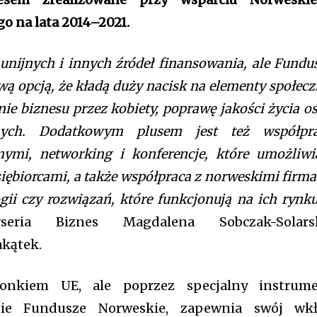
[tds_leads input_
 na lata 2014–
2021.
btn_horiz_align=”
pp_checkbox=”ye
pp_msg=”SSd2ZS
nijnych i innych źródeł finansowania, ale
Fundu
tdc_css=”eyJhbG
wą opcją, że kładą duży nacisk na elementy społecz
f_title_font_famil
btn_color=”#ffffff
e biznesu przez kobiety, poprawę jakości życia o
primary-color)” b
nych. Dodatkowym plusem jest też współpr
btn_bg_h=”var(–tt
extra_global” f_bt
nymi, networking i konferencje, które umożliwi
f_btn_font_weigh
iębiorcami, a także współpraca z norweskimi firm
f_btn_font_trans
f_input_font_famil
gii czy rozwiązań, które funkcjonują na ich rynk
f_input_font_wei
nity of
ria Biznes Magdalena Sobczak-Solarsk
f_msg_font_family
d be part
input_padd=”eyJ
akątek.
pp_check_border_c
tion.
pp_check_border_c
pp_check_bg=”#ff
łonkiem UE, ale poprzez specjalny instrum
mail address on our website or click
primary-color)” p
śnie Fundusze Norweskie, zapewnia swój wk
color)” pp_check_
t worry, we respect your privacy and