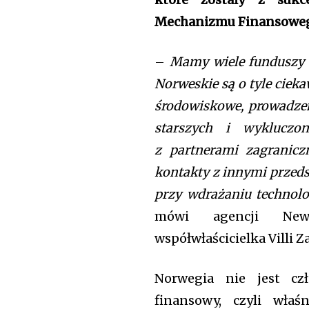
Mechanizmu Finansowego
–
Mamy wiele funduszy u
Norweskie są o tyle cieka
środowiskowe, prowadzeni
starszych i wykluczo
z partnerami zagranicz
kontakty z innymi przeds
przy wdrażaniu technolo
Join our commu
mówi agencji Newse
SUBSCRIBERS an
współwłaścicielka Villi Z
of the conversa
Norwegia nie jest cz
To subscribe, simply enter your e
finansowy, czyli wła
the subscribe button below. Don'