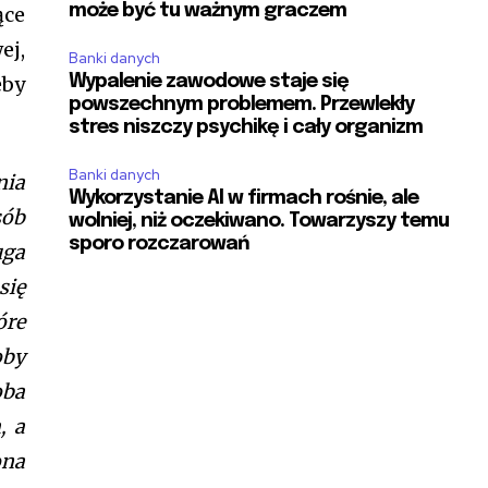
może być tu ważnym graczem
ące
ej,
Banki danych
eby
Wypalenie zawodowe staje się
powszechnym problemem. Przewlekły
stres niszczy psychikę i cały organizm
Banki danych
nia
Wykorzystanie AI w firmach rośnie, ale
sób
wolniej, niż oczekiwano. Towarzyszy temu
sporo rozczarowań
uga
się
óre
oby
oba
, a
ona