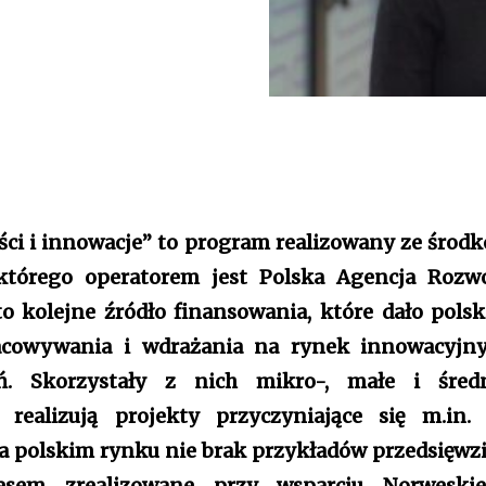
ści i innowacje” to program realizowany ze środ
którego operatorem jest Polska Agencja Rozw
 to kolejne źródło finansowania, które dało pols
acowywania i wdrażania na rynek innowacyjn
ń. Skorzystały z nich mikro-, małe i śred
e realizują projekty przyczyniające się m.in.
Na polskim rynku nie brak przykładów przedsięwzi
esem zrealizowane przy wsparciu Norweski