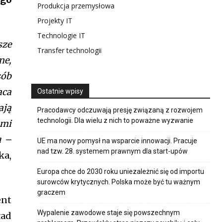
Produkcja przemysłowa
placeholder=”Your email address”
Projekty IT
content-horiz-center”
s”
Technologie IT
UyMHJlYWQlMjBhbmQlMjBhY2NlcHQlMjB0aGUlMjAlM0NhJTIwaHJ
sze
Transfer technologii
wiOnsibWFyZ2luLWJvdHRvbSI6IjAiLCJkaXNwbGF5IjoiIn19″
ne,
y=”tt-primary-font_global”
” all_btn_border_color=”var(–tt-
sób
tn_bg=”var(–tt-primary-color)”
aca
Ostatnie wpisy
-accent-color)” f_pp_font_family=”tt-
n_font_family=”tt-extra_global”
ają
Pracodawcy odczuwają presję związaną z rozwojem
t=”500″
technologii. Dla wielu z nich to poważne wyzwanie
ami
form=”uppercase”
y=”tt-extra_global”
u –
UE ma nowy pomysł na wsparcie innowacji. Pracuje
ght=”500″ display=”column” gap=”10″
nad tzw. 28. systemem prawnym dla start-upów
a,
=”tt-extra_global” input_border=”1″
hbGwiOiIyMHB4IiwicG9ydHJhaXQiOiIxMnB4In0=”
Europa chce do 2030 roku uniezależnić się od importu
olor=”var(–tt-primary-color)”
surowców krytycznych. Polska może być tu ważnym
olor_c=”var(–tt-primary-color)”
graczem
ffff” pp_check_bg_c=”var(–tt-
ent
p_check_square=”var(–tt-primary-
Wypalenie zawodowe staje się powszechnym
ład
color=”var(–tt-primary-color)”