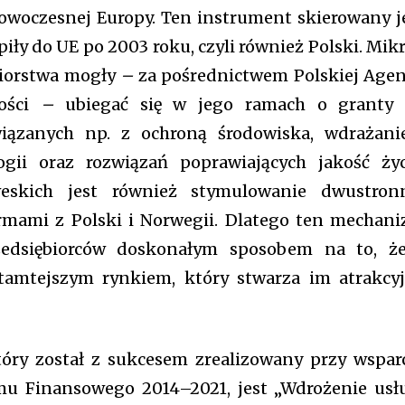
pp_check_color_a=
nowoczesnej Europy. Ten instrument skierowany j
mation is safe with us.
pp_check_color_a_
iły do UE po 2003 roku, czyli również Polski. Mikr
f_btn_font_size=”1
f_btn_font_spacin
biorstwa mogły
–
za pośrednictwem Polskiej Agen
accent-color)” btn
zości
–
ubiegać się w jego ramach o granty
f_unsub_font_fami
f_input_font_siz
związanych np. z ochroną środowiska, wdrażan
f_input_font_line_
gii oraz rozwiązań poprawiających jakość życ
primary-color)” i
input_border_colo
skich jest również stymulowanie dwustron
input_border_colo
rmami z Polski i Norwegii. Dlatego ten mechan
input_bg=”#ffffff”
f_pp_font_size=”1
zedsiębiorców doskonałym sposobem na to, ż
btn_padd=”eyJhb
tamtejszym rynkiem, który stwarza im atrakcy
e7 td-social-boxed” manual_count_instagram=”32111″ instagram=”#” t
 f_network_font_family=”tt-primary-font_global” f_counters_font_fam
tóry został z sukcesem zrealizowany przy wspar
dHRvbSI6IjAiLCJkaXNwbGF5IjoiIn19″]
u Finansowego 2014–2021, jest „Wdrożenie usł