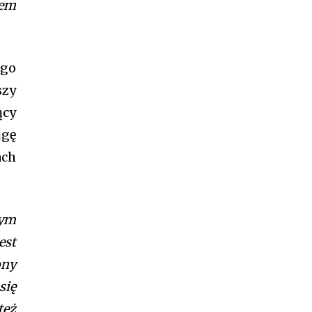
iem
ego
szy
ący
ugę
ach
nym
est
ony
się
też