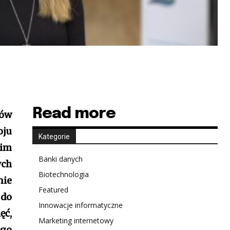
Read more
ków
oju
Kategorie
kim
Banki danych
ych
Biotechnologia
nie
Featured
 do
Innowacje informatyczne
ęć,
Marketing internetowy
ego