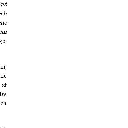
waż
ych
ane
dym
go,
m,
nie
 zł
by,
ach