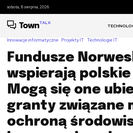
sobota, 8 sierpnia, 2026
TALK
Town
TECHNOLOG
Innowacje informatyczne
Projekty IT
Technologie IT
Fundusze Norwes
wspierają polskie
Mogą się one ubi
granty związane m
ochroną środowis