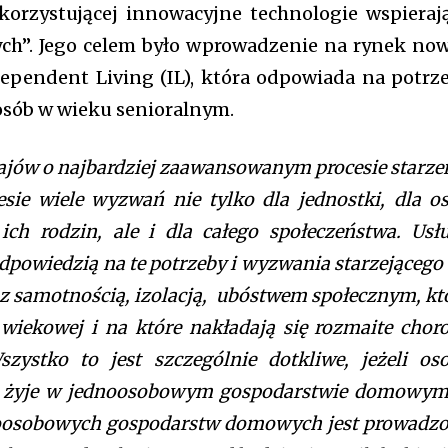
orzystującej innowacyjne technologie wspieraj
zych”. Jego celem było wprowadzenie na rynek now
ependent Living (IL), która odpowiada na potrz
 osób w wieku senioralnym.
rajów o najbardziej zaawansowanym procesie starze
esie wiele wyzwań nie tylko dla jednostki, dla o
ch rodzin, ale i dla całego społeczeństwa. Usł
dpowiedzią na te potrzeby i wyzwania starzejącego 
z samotnością, izolacją, ubóstwem społecznym, kt
 wiekowej i na które nakładają się rozmaite chor
zystko to jest szczególnie dotkliwe, jeżeli os
a, żyje w jednoosobowym gospodarstwie domowym
noosobowych gospodarstw domowych jest prowadz