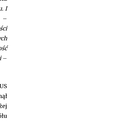
. I
i
–
ści
ych
ość
i
–
GUS
nął
żej
ółu