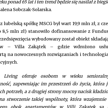
u ponad 65 lat i ten trend będzie się nasilał z bieg
lena Sobczak-Solarska.
z lubelską spółkę MSCG był wart 19,9 mln zł, z cz
o 8,5 mln zł) stanowiło dofinansowanie z Fundu
zedsięwzięcia wybudowany został obiekt składaj
ów – Villa Zakątek – gdzie wdrożono usł
rtą na nowoczesnych rozwiązaniach i technologi
cyjnych.
 Living oferuje osobom w wieku senioral
ność, zapewniając im przestrzeń do życia, która j
ch potrzeb, a z drugiej strony mocny nacisk kładzi
 na stworzenie takiej wspólnoty, która wzajemnie 
latego obok apartamentów w Villi Zakątek są 