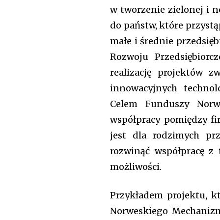
w tworzenie zielonej i 
won't spam your inbox. Your infor
do państw, które przystąp
małe i średnie przedsię
Rozwoju Przedsiębiorc
realizację projektów 
innowacyjnych technolo
Celem Funduszy Norwe
współpracy pomiędzy fi
jest dla rodzimych pr
rozwinąć współpracę z 
możliwości.
[td_block_social_counter style=”styl
tiktok=”#” manual_count_tiktok=”32214″
Przykładem projektu, k
tdc_css=”eyJhbGwiOnsibWFyZ2luLWJv
Norweskiego Mechanizm