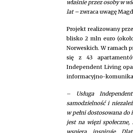
właśnie przez osoby w wiek
lat –
zwraca uwagę Magda
Projekt realizowany prze
blisko 2 mln euro (okoł
Norweskich. W ramach pr
się z 43 apartament
Independent Living opa
informacyjno-komunika
–
Usługa Independent
samodzielność i niezależ
w pełni dostosowana do i
jest na więzi społeczne,
wspiera, inspiruje. D