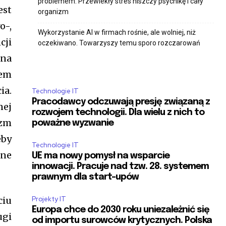
problemem. Przewlekły stres niszczy psychikę i cały
”var(–tt-hover)”
est
organizm
h=”var(–tt-accent-color)”
o-,
3″ f_btn_font_line_height=”1.2″
Wykorzystanie AI w firmach rośnie, ale wolniej, niż
g=”0.5″ btn_border_color_h=”var(–tt-
cji
oczekiwano. Towarzyszy temu sporo rozczarowań
_color_h=”#ffffff”
 na
ly=”tt-extra_global”
e=”eyJhbGwiOiIxNSIsInBvcnRyYWl0IjoiMTQifQ==”
iem
height=”1.2″ input_color=”var(–tt-
ia.
Technologie IT
nput_place_color=”var(–tt-gray-dark)”
Pracodawcy odczuwają presję związaną z
r=”var(–tt-primary-color)”
nej
rozwojem technologii. Dla wielu z nich to
r_f=”var(–tt-primary-color)”
izm
poważne wyzwanie
 input_bg_f=”#ffffff”
3″ f_pp_font_line_height=”1.2″
eby
GwiOiIyMiIsInBvcnRyYWl0IjoiMTQifQ==”]
Technologie IT
jne
UE ma nowy pomysł na wsparcie
innowacji. Pracuje nad tzw. 28. systemem
prawnym dla start-upów
witch=”#” manual_count_twitch=”11243″
ily=”tt-primary-font_global”
ciu
Projekty IT
Europa chce do 2030 roku uniezależnić się
ugi
od importu surowców krytycznych. Polska