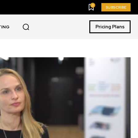
0
SUBSCRIBE
Pricing Plans
TING