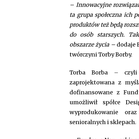
– Innowacyjne rozwiązan
ta grupa społeczna ich p
produktów też będą rozsze
do osób starszych. Ta
obszarze życia –
dodaje E
twórczyni Torby Borby.
Torba Borba – czyl
zaprojektowana z myśl
dofinansowane z Fundu
umożliwił spółce Des
wyprodukowanie oraz
senioralnych i sklepach.