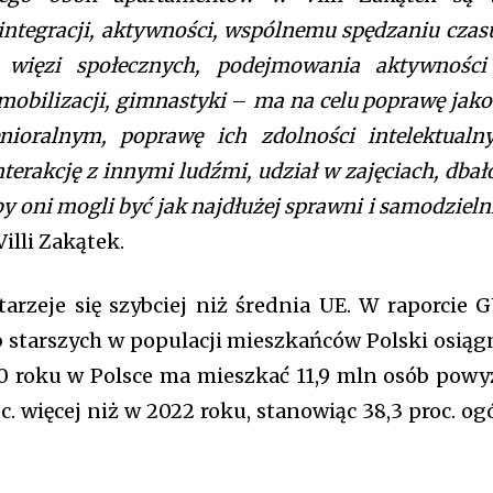
 integracji, aktywności, wspólnemu spędzaniu czasu
 więzi społecznych, podejmowania aktywnośc
mobilizacji, gimnastyki
–
ma na celu poprawę jako
ioralnym, poprawę ich zdolności intelektualn
nterakcję z innymi ludźmi, udział w zajęciach, dbał
by oni mogli być jak najdłużej sprawni i samodzieln
illi Zakątek.
tarzeje się szybciej niż średnia UE. W raporcie 
b starszych w populacji mieszkańców Polski osiąg
0 roku w Polsce ma mieszkać 11,9 mln osób powy
roc. więcej niż w 2022 roku, stanowiąc 38,3 proc. og