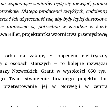
ia wspierające seniorów będą się rozwijać, ponie
otrzebuje. Dlatego producenci zwykłych, codzienn
rzać ich użyteczność tak, aby były lepiej dostosow
kie innowacje są potrzebne w zasadzie w każ
wa Hiller, projektantka wzornictwa przemysłowe
i torba na zakupy z napędem elektryczny
ą o osobach starszych – to kolejne rozwiąza
szy Norweskich. Grant w wysokości 850 tys.
ign Team stworzenie finalnego projektu tor
 przetestowanie jej w Norwegii w centr