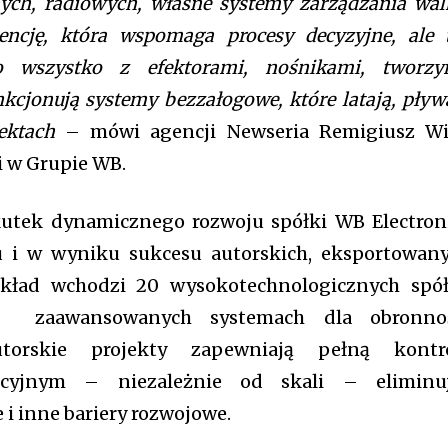
ch, radiowych, własne systemy zarządzania wal
[tds_leads input_
gencję, która wspomaga procesy decyzyjne, ale 
btn_horiz_align=”
pp_checkbox=”ye
to wszystko z efektorami, nośnikami, tworz
pp_msg=”SSd2ZS
kcjonują systemy bezzałogowe, które latają, pływ
tdc_css=”eyJhbG
f_title_font_famil
pektach
– mówi agencji Newseria Remigiusz Wi
btn_color=”#ffffff
i w Grupie WB.
primary-color)” b
btn_bg_h=”var(–tt
extra_global” f_bt
utek dynamicznego rozwoju spółki WB Electron
f_btn_font_weigh
ku i w wyniku sukcesu autorskich, eksportowan
f_btn_font_trans
f_input_font_famil
 skład wchodzi 20 wysokotechnologicznych spó
f_input_font_wei
nity of
ę w zaawansowanych systemach dla obronno
f_msg_font_family
d be part
input_padd=”eyJ
utorskie projekty zapewniają pełną kontr
pp_check_border_c
tion.
pp_check_border_c
cyjnym – niezależnie od skali – eliminu
pp_check_bg=”#ff
i inne bariery rozwojowe.
mail address on our website or click
primary-color)” p
color)” pp_check_
t worry, we respect your privacy and