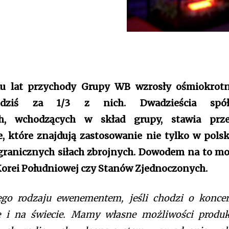
iu lat przychody Grupy WB wzrosły ośmiokrotn
 dziś za 1/3 z nich. Dwadzieścia
spó
ch, wchodzących w skład grupy, stawia prz
 które znajdują zastosowanie nie tylko w polsk
agranicznych siłach zbrojnych. Dowodem na to m
Korei Południowej czy Stanów Zjednoczonych.
go rodzaju ewenementem, jeśli chodzi o konce
le i na świecie. Mamy własne możliwości produk