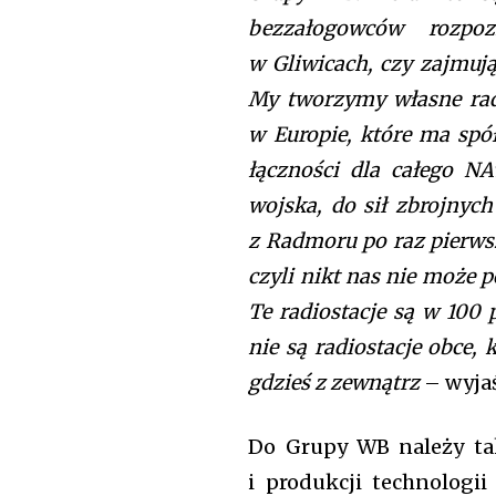
bezzałogowców rozpoz
w Gliwicach, czy zajmuj
My tworzymy własne rad
w Europie, które ma spó
łączności dla całego N
wojska, do sił zbrojnych 
z Radmoru po raz pierwsz
czyli nikt nas nie może 
Te radiostacje są w 100 
nie są radiostacje obce
gdzieś z zewnątrz
– wyja
Do Grupy WB należy tak
i produkcji technologi