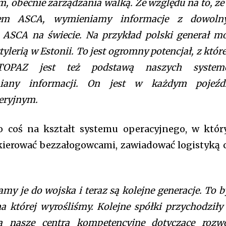
, obecnie zarządzania walką. Ze względu na to, że
kiem ASCA, wymieniamy informacje z dowol
ASCA na świecie. Na przykład polski generał m
lerią w Estonii. To jest ogromny potencjał, z któr
 TOPAZ jest też podstawą naszych system
iany informacji. On jest w każdym pojeźd
ieryjnym.
o coś na kształt systemu operacyjnego, w któ
 kierować bezzałogowcami, zawiadować logistyką 
my je do wojska i teraz są kolejne generacje. To b
a której wyrośliśmy. Kolejne spółki przychodziły
 nasze centra kompetencyjne dotyczące rozw