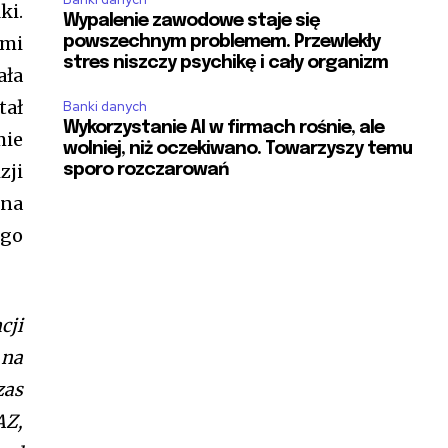
ki.
Wypalenie zawodowe staje się
ami
powszechnym problemem. Przewlekły
stres niszczy psychikę i cały organizm
ała
tał
Banki danych
Wykorzystanie AI w firmach rośnie, ale
mie
wolniej, niż oczekiwano. Towarzyszy temu
zji
sporo rozczarowań
 na
ego
cji
 na
zas
AZ,