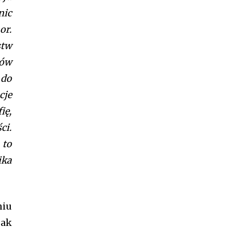
nic
or.
stw
dów
 do
cje
ię,
ci.
 to
ika
niu
jak