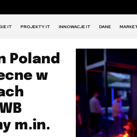
IE IT
PROJEKTY IT
INNOWACJE IT
DANE
MARKE
n Poland
becne w
łach
 WB
y m.in.