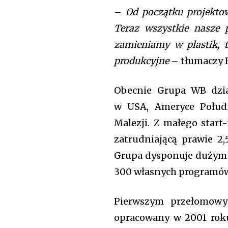
won't spam your inbox. Your infor
–
Od początku projekto
Teraz wszystkie nasze p
zamieniamy w plastik, 
produkcyjne
– tłumaczy 
Obecnie Grupa WB dzia
w USA, Ameryce Połudn
Malezji. Z małego start
zatrudniającą prawie 2,
Grupa dysponuje dużym
300 własnych programó
[td_block_social_counter style=”styl
tiktok=”#” manual_count_tiktok=”32214″
Pierwszym przełomowy
tdc_css=”eyJhbGwiOnsibWFyZ2luLWJv
opracowany w 2001 roku