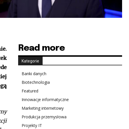
Read more
ie.
łek
Kategorie
ede
Banki danych
iej
Biotechnologia
ogą
Featured
Innowacje informatyczne
Marketing internetowy
rny
Produkcja przemysłowa
cji
Projekty IT