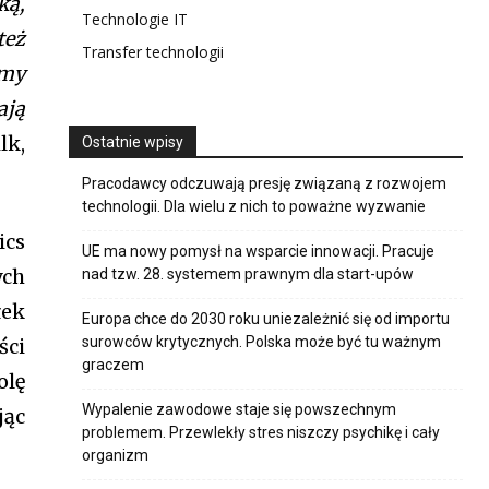
ką,
Technologie IT
placeholder=”Your email address”
też
content-horiz-center”
Transfer technologii
s”
ymy
UyMHJlYWQlMjBhbmQlMjBhY2NlcHQlMjB0aGUlMjAlM0NhJTIwaHJ
ają
wiOnsibWFyZ2luLWJvdHRvbSI6IjAiLCJkaXNwbGF5IjoiIn19″
y=”tt-primary-font_global”
lk,
Ostatnie wpisy
” all_btn_border_color=”var(–tt-
tn_bg=”var(–tt-primary-color)”
Pracodawcy odczuwają presję związaną z rozwojem
-accent-color)” f_pp_font_family=”tt-
technologii. Dla wielu z nich to poważne wyzwanie
n_font_family=”tt-extra_global”
ics
UE ma nowy pomysł na wsparcie innowacji. Pracuje
t=”500″
ych
nad tzw. 28. systemem prawnym dla start-upów
form=”uppercase”
y=”tt-extra_global”
łek
Europa chce do 2030 roku uniezależnić się od importu
ght=”500″ display=”column” gap=”10″
surowców krytycznych. Polska może być tu ważnym
ści
=”tt-extra_global” input_border=”1″
graczem
hbGwiOiIyMHB4IiwicG9ydHJhaXQiOiIxMnB4In0=”
olę
olor=”var(–tt-primary-color)”
Wypalenie zawodowe staje się powszechnym
olor_c=”var(–tt-primary-color)”
jąc
problemem. Przewlekły stres niszczy psychikę i cały
ffff” pp_check_bg_c=”var(–tt-
organizm
p_check_square=”var(–tt-primary-
color=”var(–tt-primary-color)”