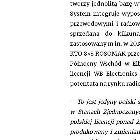
tworzy jednolitą bazę 
System integruje wyposa
przewodowymi i radiowy
sprzedana do kilkun
zastosowany m.in. w 20
KTO 8×8 ROSOMAK przez
Północny Wschód w Elb
licencji WB Electronic
potentata na rynku radio
–
To jest jedyny polski 
w Stanach Zjednoczonyc
polskiej licencji ponad 
produkowany i zmieniany