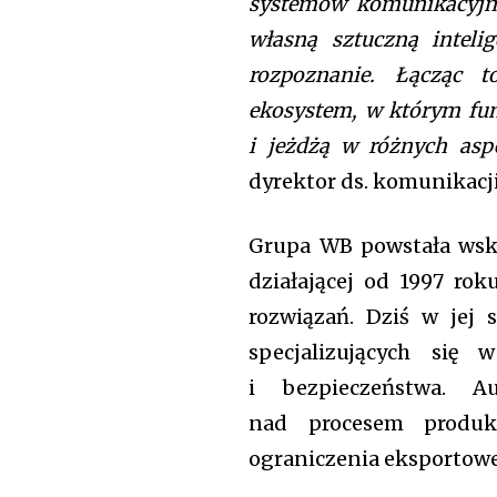
systemów komunikacyjny
własną sztuczną inteli
rozpoznanie. Łącząc 
ekosystem, w którym fun
i jeżdżą w różnych as
dyrektor ds. komunikacj
Grupa WB powstała wsk
działającej od 1997 ro
rozwiązań. Dziś w jej
Join our commu
specjalizujących si
SUBSCRIBERS an
i bezpieczeństwa. A
of the conversa
nad procesem produk
ograniczenia eksportowe 
To subscribe, simply enter your e
the subscribe button below. Don'