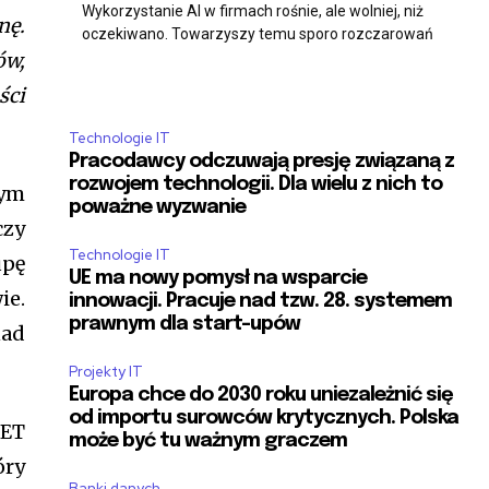
Wykorzystanie AI w firmach rośnie, ale wolniej, niż
”var(–tt-hover)”
nę.
oczekiwano. Towarzyszy temu sporo rozczarowań
h=”var(–tt-accent-color)”
ów,
3″ f_btn_font_line_height=”1.2″
g=”0.5″ btn_border_color_h=”var(–tt-
ści
_color_h=”#ffffff”
ly=”tt-extra_global”
Technologie IT
e=”eyJhbGwiOiIxNSIsInBvcnRyYWl0IjoiMTQifQ==”
Pracodawcy odczuwają presję związaną z
height=”1.2″ input_color=”var(–tt-
rozwojem technologii. Dla wielu z nich to
tym
nput_place_color=”var(–tt-gray-dark)”
poważne wyzwanie
r=”var(–tt-primary-color)”
czy
r_f=”var(–tt-primary-color)”
Technologie IT
upę
 input_bg_f=”#ffffff”
UE ma nowy pomysł na wsparcie
3″ f_pp_font_line_height=”1.2″
ie.
innowacji. Pracuje nad tzw. 28. systemem
GwiOiIyMiIsInBvcnRyYWl0IjoiMTQifQ==”]
prawnym dla start-upów
nad
Projekty IT
Europa chce do 2030 roku uniezależnić się
witch=”#” manual_count_twitch=”11243″
od importu surowców krytycznych. Polska
ily=”tt-primary-font_global”
NET
może być tu ważnym graczem
óry
Banki danych