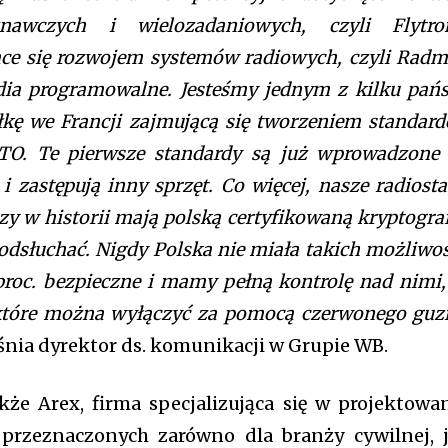
nawczych i wielozadaniowych, czyli Flytro
ące się rozwojem systemów radiowych, czyli Radm
ia programowalne. Jesteśmy jednym z kilku pań
łkę we Francji zajmującą się tworzeniem standar
ATO. Te pierwsze standardy są już wprowadzone
i zastępują inny sprzęt. Co więcej, nasze radiosta
y w historii mają polską certyfikowaną kryptograf
podsłuchać. Nigdy Polska nie miała takich możliwoś
proc. bezpieczne i mamy pełną kontrolę nad nimi,
, które można wyłączyć za pomocą czerwonego guz
śnia dyrektor ds. komunikacji w Grupie WB.
że Arex, firma specjalizująca się w projektowa
i przeznaczonych zarówno dla branży cywilnej, 