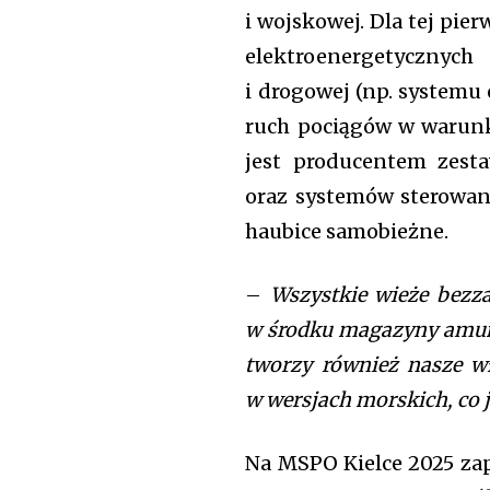
i wojskowej. Dla tej pi
elektroenergetycznyc
i drogowej (np. systemu
ruch pociągów w warunk
jest producentem zest
oraz systemów sterowan
haubice samobieżne.
–
Wszystkie wieże bezz
w środku magazyny amun
tworzy również nasze w
w wersjach morskich, co
Na MSPO Kielce 2025 za