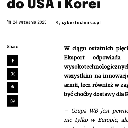
do USA i Korei
By
cybertechnika.pl
24 września 2025
Share
W ciągu ostatnich pięc
Eksport odpowiada
wysokotechnologiczny
wszystkim na innowacje,
armii, lecz również w z
być choćby dostawy dla 
– Grupa WB jest pewne
nie tylko w Europie, a