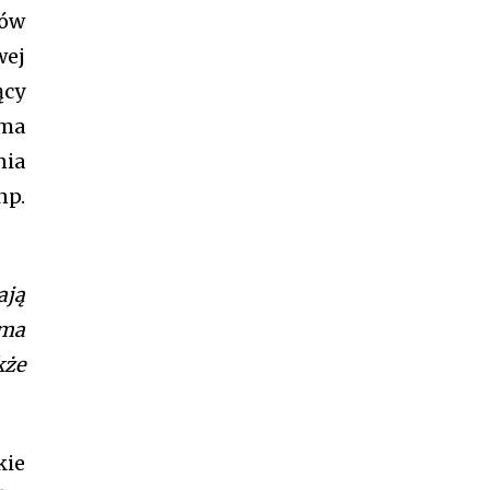
mów
wej
ący
rma
nia
np.
ają
rma
kże
kie