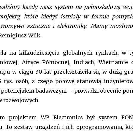
pp_check_color_a=
mation is safe with us.
waliśmy każdy nasz system na pełnoskalową woj
pp_check_color_a_
rojekty, które kiedyś istniały w formie pomysł
f_btn_font_size=”1
f_btn_font_spacin
tworzywo sztuczne i elektronikę. Mamy możliwo
accent-color)” btn
Remigiusz Wilk.
f_unsub_font_fami
f_input_font_siz
f_input_font_line_
ła na kilkudziesięciu globalnych rynkach, w 
primary-color)” i
input_border_colo
iowej, Afryce Północnej, Indiach, Wietnamie 
input_border_colo
-upu w ciągu 30 lat przekształciła się w dużą gr
input_bg=”#ffffff”
f_pp_font_size=”1
5 tys. osób, z czego połowę stanowią inżynierow
btn_padd=”eyJhb
 potencjałem badawczym – prowadzi obecnie po
w rozwojowych.
e7 td-social-boxed” manual_count_instagram=”32111″ instagram=”#” t
 f_network_font_family=”tt-primary-font_global” f_counters_font_fam
m projektem WB Electronics był system FO
dHRvbSI6IjAiLCJkaXNwbGF5IjoiIn19″]
. To zestaw urządzeń i ich oprogramowania, kt