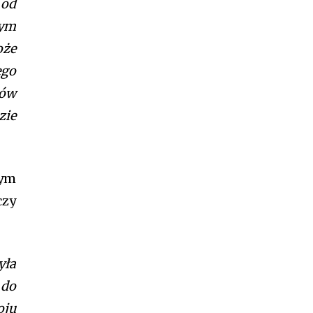
 od
nym
oże
ego
ów
zie
rym
czy
yła
 do
oju