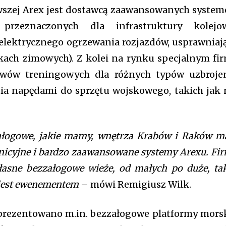
erwszej Arex jest dostawcą zaawansowanych syste
h przeznaczonych dla infrastruktury kolejo
 elektrycznego ogrzewania rozjazdów, usprawniaj
ach zimowych). Z kolei na rynku specjalnym fi
awów treningowych dla różnych typów uzbroje
ia napędami do sprzętu wojskowego, takich jak 
ałogowe, jakie mamy, wnętrza Krabów i Raków m
icyjne i bardzo zaawansowane systemy Arexu. Fi
łasne bezzałogowe wieże, od małych po duże, ta
 jest ewenementem
– mówi Remigiusz Wilk.
prezentowano m.in. bezzałogowe platformy mors