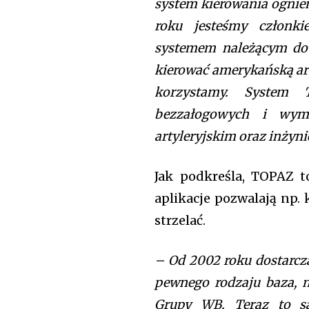
system kierowania ogniem
roku jesteśmy człon
systemem należącym do 
kierować amerykańską arty
korzystamy. System
bezzałogowych i wym
artyleryjskim oraz inżyn
Jak podkreśla, TOPAZ t
aplikacje pozwalają np.
strzelać.
– Od 2002 roku dostarcza
pewnego rodzaju baza, n
Grupy WB. Teraz to są