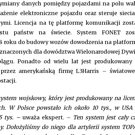
wymiany danych pomiędzy pojazdami na polu wal
żenie elektroniczne pojazdu oraz steruje sieci
mi. Licencja na tę platformę komunikacji zost
astu państw na świecie. System FONET zos
18 roku do budowy wozów dowodzenia na platfor
naczonych dla dowództwa Wielonarodowej Dywi
lągu. Ponadto od wielu lat jest produkowany
s przez amerykańską firmę L3Harris – światow
stacji.
system wojskowy, który jest produkowany na licen
h. W Polsce powstało ich około 10 tys., w USA
25 tys. –
uważa ekspert. –
Ten system jest cały c
. Dołożyliśmy do niego dla artylerii system TOP