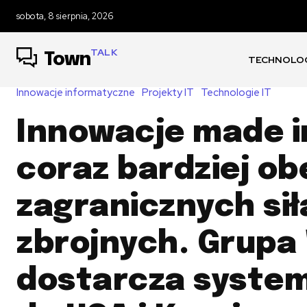
sobota, 8 sierpnia, 2026
TALK
Town
TECHNOLOG
Innowacje informatyczne
Projekty IT
Technologie IT
Innowacje made i
coraz bardziej o
zagranicznych si
zbrojnych. Grupa
dostarcza system