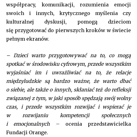
współpracy, komunikacji, rozumienia emocji
input_border_color=”var(–tt-primary-color)”
input_border_color_f=”var(–tt-primary-color)”
swoich i innych, krytycznego myślenia czy
input_bg=”#ffffff” input_bg_f=”#ffffff” f_pp_font_size=”13″
kulturalnej dyskusji, pomogą dzieciom
f_pp_font_line_height=”1.2″
się przygotować do pierwszych kroków w świecie
btn_padd=”eyJhbGwiOiIyMiIsInBvcnRyYWl0IjoiMTQifQ==”]
pełnym ekranów.
[td_block_social_counter style=”style7 td-social-boxed”
manual_count_instagram=”32111″ instagram=”#” twitch=”#”
– Dzieci warto przygotowywać na to, co mogą
manual_count_twitch=”11243″ tiktok=”#”
manual_count_tiktok=”32214″ f_network_font_family=”tt-
spotkać w środowisku cyfrowym, przede wszystkim
primary-font_global” f_counters_font_family=”tt-primary-
wyjaśniać im i uwrażliwiać na to, że relacje
font_global”
międzyludzkie są bardzo ważne, że warto dbać
tdc_css=”eyJhbGwiOnsibWFyZ2luLWJvdHRvbSI6IjAiLCJkaXNwbGF
o siebie, ale także o innych, skłaniać też do refleksji
związanej z tym, w jaki sposób spędzają swój wolny
czas, i przede wszystkim rozwijać i wspierać je
w rozwijaniu kompetencji społecznych
i emocjonalnych
– ocenia przedstawicielka
Fundacji Orange.