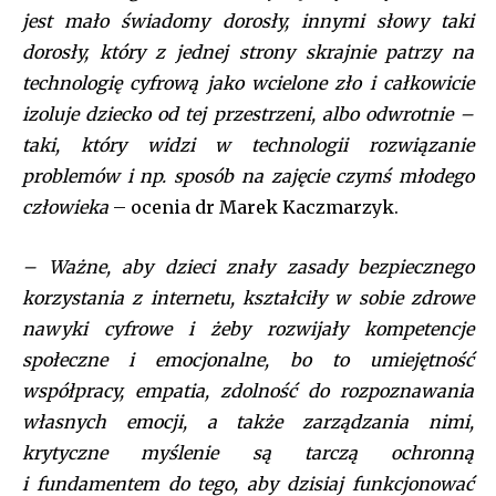
jest mało świadomy dorosły, innymi słowy taki
dorosły, który z jednej strony skrajnie patrzy na
technologię cyfrową jako wcielone zło i całkowicie
izoluje dziecko od tej przestrzeni, albo odwrotnie –
taki, który widzi w technologii rozwiązanie
Join our community of
problemów i np. sposób na zajęcie czymś młodego
SUBSCRIBERS and be part of the
człowieka
– ocenia dr Marek Kaczmarzyk.
conversation.
– Ważne, aby dzieci znały zasady bezpiecznego
To subscribe, simply enter your email address on our website
or click the subscribe button below. Don't worry, we respect
korzystania z internetu, kształciły w sobie zdrowe
your privacy and won't spam your inbox. Your information is
nawyki cyfrowe i żeby rozwijały kompetencje
safe with us.
społeczne i emocjonalne, bo to umiejętność
[tds_leads input_placeholder=”Your email address”
współpracy, empatia, zdolność do rozpoznawania
btn_horiz_align=”content-horiz-center” pp_checkbox=”yes”
własnych emocji, a także zarządzania nimi,
pp_msg=”SSd2ZSUyMHJlYWQlMjBhbmQlMjBhY2NlcHQlMjB0aGU
tdc_css=”eyJhbGwiOnsibWFyZ2luLWJvdHRvbSI6IjAiLCJkaXNwbGF
krytyczne myślenie są tarczą ochronną
f_title_font_family=”tt-primary-font_global” btn_color=”#ffffff”
i fundamentem do tego, aby dzisiaj funkcjonować