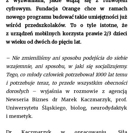
z wyzwaniami, jakie wiążą się z rozwojem
cyfrowym. Fundacja Orange chce w ramach
nowego programu budować takie umiejętności już
wśród przedszkolaków. To o tyle istotne, że
z urządzeń mobilnych korzysta prawie 2/3 dzieci
w wieku od dwóch do pięciu lat.
– Nie zmieniliśmy ani sposobu podejścia do siebie
wzajemnie, ani sposobu, w jaki się socjalizujemy.
Tego, co młody człowiek potrzebował 1000 lat temu
i potrzebuje teraz, to przede wszystkim obecności
dorosłych
– wyjaśnia w rozmowie z agencją
Newseria Biznes dr Marek Kaczmarzyk, prof.
Uniwersytetu Śląskiego, biolog, neurodydaktyk
i memetyk.
Dr Kaczmarzyk w opracowaniu „Siła