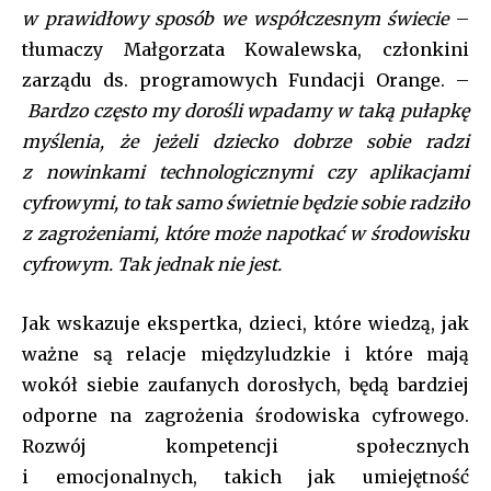
all_btn_border_color=”var(–tt-primary-color)” btn_bg=”var(–tt-
w prawidłowy sposób we współczesnym świecie
–
primary-color)” btn_bg_h=”var(–tt-accent-color)”
f_pp_font_family=”tt-extra_global” f_btn_font_family=”tt-
tłumaczy Małgorzata Kowalewska, członkini
extra_global” f_btn_font_weight=”500″
zarządu ds. programowych Fundacji Orange. –
f_btn_font_transform=”uppercase” f_input_font_family=”tt-
Bardzo często my dorośli wpadamy w taką pułapkę
extra_global” f_input_font_weight=”500″ display=”column”
gap=”10″ f_msg_font_family=”tt-extra_global”
myślenia, że jeżeli dziecko dobrze sobie radzi
input_border=”1″
z nowinkami technologicznymi czy aplikacjami
input_padd=”eyJhbGwiOiIyMHB4IiwicG9ydHJhaXQiOiIxMnB4In0
cyfrowymi, to tak samo świetnie będzie sobie radziło
pp_check_border_color=”var(–tt-primary-color)”
pp_check_border_color_c=”var(–tt-primary-color)”
z zagrożeniami, które może napotkać w środowisku
pp_check_bg=”#ffffff” pp_check_bg_c=”var(–tt-primary-
cyfrowym. Tak jednak nie jest.
color)” pp_check_square=”var(–tt-primary-color)”
pp_check_color=”var(–tt-primary-color)”
Jak wskazuje ekspertka, dzieci, które wiedzą, jak
pp_check_color_a=”var(–tt-hover)” pp_check_color_a_h=”var(–
tt-accent-color)” f_btn_font_size=”13″
ważne są relacje międzyludzkie i które mają
f_btn_font_line_height=”1.2″ f_btn_font_spacing=”0.5″
wokół siebie zaufanych dorosłych, będą bardziej
btn_border_color_h=”var(–tt-accent-color)”
odporne na zagrożenia środowiska cyfrowego.
btn_color_h=”#ffffff” f_unsub_font_family=”tt-extra_global”
f_input_font_size=”eyJhbGwiOiIxNSIsInBvcnRyYWl0IjoiMTQifQ==
Rozwój kompetencji społecznych
f_input_font_line_height=”1.2″ input_color=”var(–tt-primary-
i emocjonalnych, takich jak umiejętność
color)” input_place_color=”var(–tt-gray-dark)”