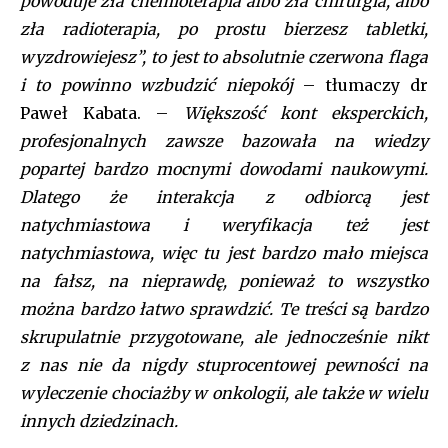
powoduje zła chemioterapia albo zła chirurgia, albo
f_pp_font_line_height=”1.2″
zła radioterapia, po prostu bierzesz tabletki,
btn_padd=”eyJhbGwiOiIyMiIsInBvcnRyYWl0IjoiMTQifQ==”]
wyzdrowiejesz”, to jest to absolutnie czerwona flaga
[td_block_social_counter style=”style7 td-social-boxed”
i to powinno wzbudzić niepokój
– tłumaczy dr
manual_count_instagram=”32111″ instagram=”#” twitch=”#”
Paweł Kabata. –
Większość kont eksperckich,
manual_count_twitch=”11243″ tiktok=”#”
profesjonalnych zawsze bazowała na wiedzy
manual_count_tiktok=”32214″ f_network_font_family=”tt-
primary-font_global” f_counters_font_family=”tt-primary-
popartej bardzo mocnymi dowodami naukowymi.
font_global”
Dlatego że interakcja z odbiorcą jest
tdc_css=”eyJhbGwiOnsibWFyZ2luLWJvdHRvbSI6IjAiLCJkaXNwbGF
natychmiastowa i weryfikacja też jest
natychmiastowa, więc tu jest bardzo mało miejsca
na fałsz, na nieprawdę, ponieważ to wszystko
można bardzo łatwo sprawdzić. Te treści są bardzo
skrupulatnie przygotowane, ale jednocześnie nikt
z nas nie da nigdy stuprocentowej pewności na
wyleczenie chociażby w onkologii, ale także w wielu
innych dziedzinach.