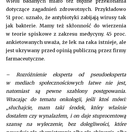
Wielu badanych miało też błędne przekonania
extra_global” f_btn_font_weight=”500″
f_btn_font_transform=”uppercase” f_input_font_family=”tt-
dotyczące zagadnień zdrowotnych. Przykładowo
extra_global” f_input_font_weight=”500″ display=”column”
51 proc. uznało, że antybiotyki zabijają wirusy tak
gap=”10″ f_msg_font_family=”tt-extra_global”
jak bakterie. Mamy też skłonność do wierzenia
input_border=”1″
input_padd=”eyJhbGwiOiIyMHB4IiwicG9ydHJhaXQiOiIxMnB4In0
w teorie spiskowe z zakresu medycyny. 45 proc.
pp_check_border_color=”var(–tt-primary-color)”
ankietowanych uważa, że lek na raka istnieje, ale
pp_check_border_color_c=”var(–tt-primary-color)”
jest ukrywany przed opinią publiczną przez firmy
pp_check_bg=”#ffffff” pp_check_bg_c=”var(–tt-primary-
color)” pp_check_square=”var(–tt-primary-color)”
farmaceutyczne.
pp_check_color=”var(–tt-primary-color)”
pp_check_color_a=”var(–tt-hover)” pp_check_color_a_h=”var(–
– Rozróżnienie eksperta od pseudoeksperta
tt-accent-color)” f_btn_font_size=”13″
f_btn_font_line_height=”1.2″ f_btn_font_spacing=”0.5″
w mediach społecznościowych łatwe nie jest,
btn_border_color_h=”var(–tt-accent-color)”
natomiast są pewne szablony postępowania.
btn_color_h=”#ffffff” f_unsub_font_family=”tt-extra_global”
Wracając do tematu onkologii, jeśli ktoś mówi:
f_input_font_size=”eyJhbGwiOiIxNSIsInBvcnRyYWl0IjoiMTQifQ==
f_input_font_line_height=”1.2″ input_color=”var(–tt-primary-
„słuchajcie, mam taki środek, który właśnie
color)” input_place_color=”var(–tt-gray-dark)”
dostałem czy wynalazłem, i on daje stuprocentową
input_border_color=”var(–tt-primary-color)”
szansę na wyleczenie, bez dolegliwości, które
input_border_color_f=”var(–tt-primary-color)”
input_bg=”#ffffff” input_bg_f=”#ffffff” f_pp_font_size=”13″