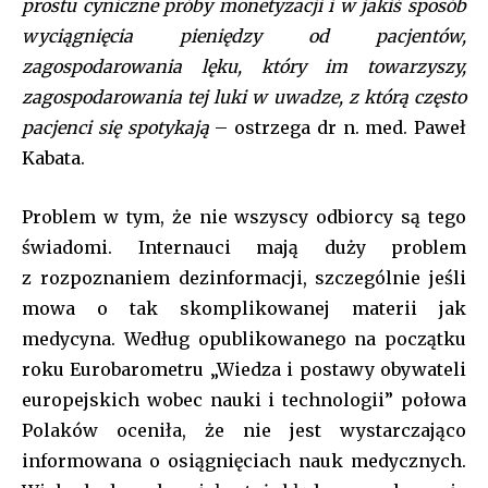
prostu cyniczne próby monetyzacji i w jakiś sposób
wyciągnięcia pieniędzy od pacjentów,
zagospodarowania lęku, który im towarzyszy,
zagospodarowania tej luki w uwadze, z którą często
Join our community of
SUBSCRIBERS and be part of the
pacjenci się spotykają
– ostrzega dr n. med. Paweł
conversation.
Kabata.
To subscribe, simply enter your email address on our website
Problem w tym, że nie wszyscy odbiorcy są tego
or click the subscribe button below. Don't worry, we respect
your privacy and won't spam your inbox. Your information is
świadomi. Internauci mają duży problem
safe with us.
z rozpoznaniem dezinformacji, szczególnie jeśli
mowa o tak skomplikowanej materii jak
[tds_leads input_placeholder=”Your email address”
btn_horiz_align=”content-horiz-center” pp_checkbox=”yes”
medycyna. Według opublikowanego na początku
pp_msg=”SSd2ZSUyMHJlYWQlMjBhbmQlMjBhY2NlcHQlMjB0aGU
roku Eurobarometru „Wiedza i postawy obywateli
tdc_css=”eyJhbGwiOnsibWFyZ2luLWJvdHRvbSI6IjAiLCJkaXNwbGF
europejskich wobec nauki i technologii” połowa
f_title_font_family=”tt-primary-font_global” btn_color=”#ffffff”
all_btn_border_color=”var(–tt-primary-color)” btn_bg=”var(–tt-
Polaków oceniła, że nie jest wystarczająco
primary-color)” btn_bg_h=”var(–tt-accent-color)”
informowana o osiągnięciach nauk medycznych.
f_pp_font_family=”tt-extra_global” f_btn_font_family=”tt-