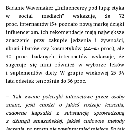
Badanie Wavemaker „Influencerzy pod lupą: etyka
w social mediach” wskazuje, że 72
proc. internautów 15+ poznało nową markę dzięki
influencerom. Ich rekomendacje mają największe
znaczenie przy zakupie jedzenia i żywności,
ubrań i butów czy kosmetyków (44–45 proc.), ale
30 proc. badanych internautów wskazuje, że
sugeruje się nimi również w wyborze leków
i suplementów diety. W grupie wiekowej 25–34
lata odsetek ten rośnie do 36 proc.
–
Tak zwane polecajki internetowe przez osoby
znane, jeśli chodzi o jakieś rodzaje leczenia,
cudowne kapsułki z substancją sprowadzoną
z dżungli amazońskiej, jakieś cudowne metody
leczenia, po prostu nie powinny mieć miejsca. Bo tak