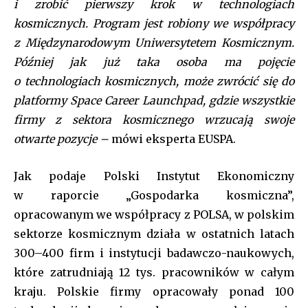
i zrobić pierwszy krok w technologiach
input_border_color=”var(–tt-primary-color)”
input_border_color_f=”var(–tt-primary-color)”
kosmicznych. Program jest robiony we współpracy
input_bg=”#ffffff” input_bg_f=”#ffffff” f_pp_font_size=”13″
z Międzynarodowym Uniwersytetem Kosmicznym.
f_pp_font_line_height=”1.2″
Później jak już taka osoba ma pojęcie
btn_padd=”eyJhbGwiOiIyMiIsInBvcnRyYWl0IjoiMTQifQ==”]
o technologiach kosmicznych, może zwrócić się do
[td_block_social_counter style=”style7 td-social-boxed”
platformy Space Career Launchpad, gdzie wszystkie
manual_count_instagram=”32111″ instagram=”#” twitch=”#”
firmy z sektora kosmicznego wrzucają swoje
manual_count_twitch=”11243″ tiktok=”#”
manual_count_tiktok=”32214″ f_network_font_family=”tt-
otwarte pozycje –
mówi eksperta EUSPA.
primary-font_global” f_counters_font_family=”tt-primary-
font_global”
Jak podaje Polski Instytut Ekonomiczny
tdc_css=”eyJhbGwiOnsibWFyZ2luLWJvdHRvbSI6IjAiLCJkaXNwbGF
w raporcie „Gospodarka kosmiczna”,
opracowanym we współpracy z POLSA, w polskim
sektorze kosmicznym działa w ostatnich latach
300–400 firm i instytucji badawczo-naukowych,
które zatrudniają 12 tys. pracowników w całym
kraju. Polskie firmy opracowały ponad 100