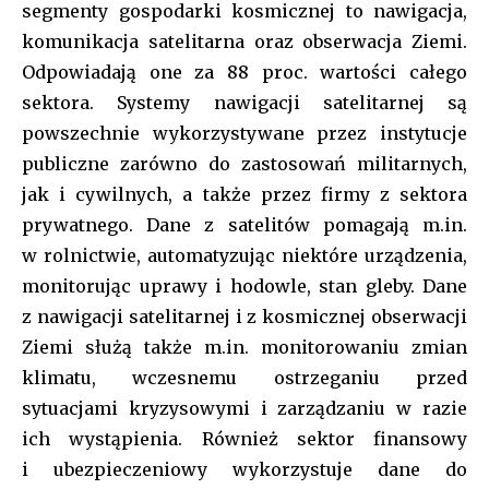
segmenty gospodarki kosmicznej to nawigacja,
komunikacja satelitarna oraz obserwacja Ziemi.
Odpowiadają one za 88 proc. wartości całego
sektora. Systemy nawigacji satelitarnej są
powszechnie wykorzystywane przez instytucje
Join our community of
publiczne zarówno do zastosowań militarnych,
SUBSCRIBERS and be part of the
jak i cywilnych, a także przez firmy z sektora
conversation.
prywatnego. Dane z satelitów pomagają m.in.
w rolnictwie, automatyzując niektóre urządzenia,
To subscribe, simply enter your email address on our website
or click the subscribe button below. Don't worry, we respect
monitorując uprawy i hodowle, stan gleby. Dane
your privacy and won't spam your inbox. Your information is
z nawigacji satelitarnej i z kosmicznej obserwacji
safe with us.
Ziemi służą także m.in. monitorowaniu zmian
[tds_leads input_placeholder=”Your email address”
klimatu, wczesnemu ostrzeganiu przed
btn_horiz_align=”content-horiz-center” pp_checkbox=”yes”
sytuacjami kryzysowymi i zarządzaniu w razie
pp_msg=”SSd2ZSUyMHJlYWQlMjBhbmQlMjBhY2NlcHQlMjB0aGU
ich wystąpienia. Również sektor finansowy
tdc_css=”eyJhbGwiOnsibWFyZ2luLWJvdHRvbSI6IjAiLCJkaXNwbGF
f_title_font_family=”tt-primary-font_global” btn_color=”#ffffff”
i ubezpieczeniowy wykorzystuje dane do
all_btn_border_color=”var(–tt-primary-color)” btn_bg=”var(–tt-