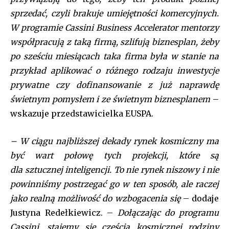
sprzedać, czyli brakuje umiejętności komercyjnych.
W programie Cassini Business Accelerator mentorzy
współpracują z taką firmą, szlifują biznesplan, żeby
po sześciu miesiącach taka firma była w stanie na
przykład aplikować o różnego rodzaju inwestycje
prywatne czy dofinansowanie z już naprawdę
świetnym pomysłem i ze świetnym biznesplanem
–
wskazuje przedstawicielka EUSPA.
– W ciągu najbliższej dekady rynek kosmiczny ma
być wart połowę tych projekcji, które są
dla sztucznej inteligencji. To nie rynek niszowy i nie
powinniśmy postrzegać go w ten sposób, ale raczej
jako realną możliwość do wzbogacenia się
– dodaje
Justyna Redełkiewicz. –
Dołączając do programu
Cassini, stajemy się częścią kosmicznej rodziny