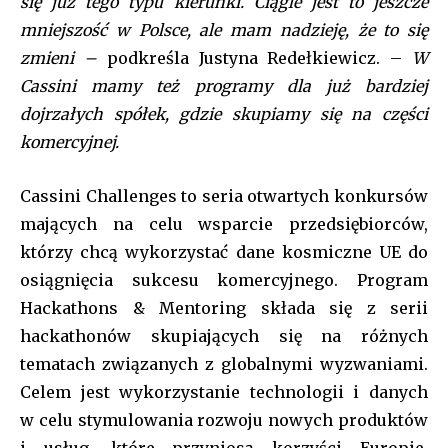
się już tego typu kierunki. Ciągle jest to jeszcze
mniejszość w Polsce, ale mam nadzieję, że to się
zmieni –
podkreśla Justyna Redełkiewicz. –
W
Cassini mamy też programy dla już bardziej
dojrzałych spółek, gdzie skupiamy się na części
komercyjnej.
Cassini Challenges to seria otwartych konkursów
mających na celu wsparcie przedsiębiorców,
którzy chcą wykorzystać dane kosmiczne UE do
osiągnięcia sukcesu komercyjnego. Program
Hackathons & Mentoring składa się z serii
hackathonów skupiających się na różnych
tematach związanych z globalnymi wyzwaniami.
Celem jest wykorzystanie technologii i danych
w celu stymulowania rozwoju nowych produktów
i usług, które przyniosą korzyści Europie.