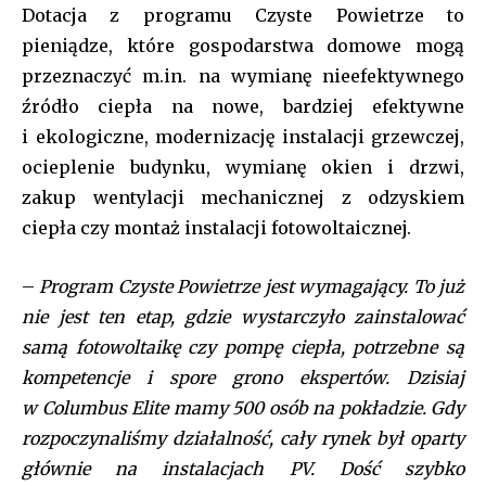
Dotacja z programu Czyste Powietrze to
f_btn_font_line_height=”1.2″ f_btn_font_spacing=”0.5″
btn_border_color_h=”var(–tt-accent-color)”
pieniądze, które gospodarstwa domowe mogą
btn_color_h=”#ffffff” f_unsub_font_family=”tt-extra_global”
przeznaczyć m.in. na wymianę nieefektywnego
f_input_font_size=”eyJhbGwiOiIxNSIsInBvcnRyYWl0IjoiMTQifQ==
źródło ciepła na nowe, bardziej efektywne
f_input_font_line_height=”1.2″ input_color=”var(–tt-primary-
color)” input_place_color=”var(–tt-gray-dark)”
i ekologiczne, modernizację instalacji grzewczej,
input_border_color=”var(–tt-primary-color)”
ocieplenie budynku, wymianę okien i drzwi,
input_border_color_f=”var(–tt-primary-color)”
zakup wentylacji mechanicznej z odzyskiem
input_bg=”#ffffff” input_bg_f=”#ffffff” f_pp_font_size=”13″
f_pp_font_line_height=”1.2″
ciepła czy montaż instalacji fotowoltaicznej.
btn_padd=”eyJhbGwiOiIyMiIsInBvcnRyYWl0IjoiMTQifQ==”]
–
Program Czyste Powietrze jest wymagający. To już
[td_block_social_counter style=”style7 td-social-boxed”
manual_count_instagram=”32111″ instagram=”#” twitch=”#”
nie jest ten etap, gdzie wystarczyło zainstalować
manual_count_twitch=”11243″ tiktok=”#”
samą fotowoltaikę czy pompę ciepła, potrzebne są
manual_count_tiktok=”32214″ f_network_font_family=”tt-
kompetencje i spore grono ekspertów. Dzisiaj
primary-font_global” f_counters_font_family=”tt-primary-
font_global”
w Columbus Elite mamy 500 osób na pokładzie. Gdy
tdc_css=”eyJhbGwiOnsibWFyZ2luLWJvdHRvbSI6IjAiLCJkaXNwbGF
rozpoczynaliśmy działalność, cały rynek był oparty
głównie na instalacjach PV. Dość szybko