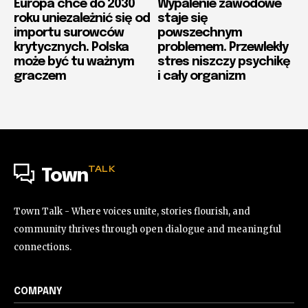
Europa chce do 2030
Wypalenie zawodowe
roku uniezależnić się od
staje się
importu surowców
powszechnym
krytycznych. Polska
problemem. Przewlekły
może być tu ważnym
stres niszczy psychikę
graczem
i cały organizm
TALK
Town
Town Talk - Where voices unite, stories flourish, and
community thrives through open dialogue and meaningful
connections.
COMPANY