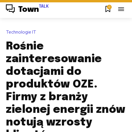
TALK
0
Town
Technologie IT
Rośnie
zainteresowanie
dotacjami do
produktów OZE.
Firmy z branży
zielonej energii znów
notują wzrosty