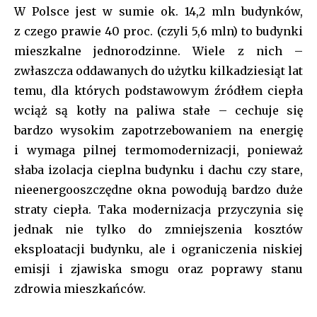
W Polsce jest w sumie ok. 14,2 mln budynków,
[tds_leads input_placeholder=”Your email address”
z czego prawie 40 proc. (czyli 5,6 mln) to budynki
btn_horiz_align=”content-horiz-center” pp_checkbox=”yes”
pp_msg=”SSd2ZSUyMHJlYWQlMjBhbmQlMjBhY2NlcHQlMjB0aGU
mieszkalne jednorodzinne. Wiele z nich –
tdc_css=”eyJhbGwiOnsibWFyZ2luLWJvdHRvbSI6IjAiLCJkaXNwbGF
zwłaszcza oddawanych do użytku kilkadziesiąt lat
f_title_font_family=”tt-primary-font_global” btn_color=”#ffffff”
temu, dla których podstawowym źródłem ciepła
all_btn_border_color=”var(–tt-primary-color)” btn_bg=”var(–tt-
primary-color)” btn_bg_h=”var(–tt-accent-color)”
wciąż są kotły na paliwa stałe – cechuje się
f_pp_font_family=”tt-extra_global” f_btn_font_family=”tt-
bardzo wysokim zapotrzebowaniem na energię
extra_global” f_btn_font_weight=”500″
i wymaga pilnej termomodernizacji, ponieważ
f_btn_font_transform=”uppercase” f_input_font_family=”tt-
extra_global” f_input_font_weight=”500″ display=”column”
słaba izolacja cieplna budynku i dachu czy stare,
gap=”10″ f_msg_font_family=”tt-extra_global”
nieenergooszczędne okna powodują bardzo duże
input_border=”1″
straty ciepła. Taka modernizacja przyczynia się
input_padd=”eyJhbGwiOiIyMHB4IiwicG9ydHJhaXQiOiIxMnB4In0
pp_check_border_color=”var(–tt-primary-color)”
jednak nie tylko do zmniejszenia kosztów
pp_check_border_color_c=”var(–tt-primary-color)”
eksploatacji budynku, ale i ograniczenia niskiej
pp_check_bg=”#ffffff” pp_check_bg_c=”var(–tt-primary-
emisji i zjawiska smogu oraz poprawy stanu
color)” pp_check_square=”var(–tt-primary-color)”
pp_check_color=”var(–tt-primary-color)”
zdrowia mieszkańców.
pp_check_color_a=”var(–tt-hover)” pp_check_color_a_h=”var(–
tt-accent-color)” f_btn_font_size=”13″