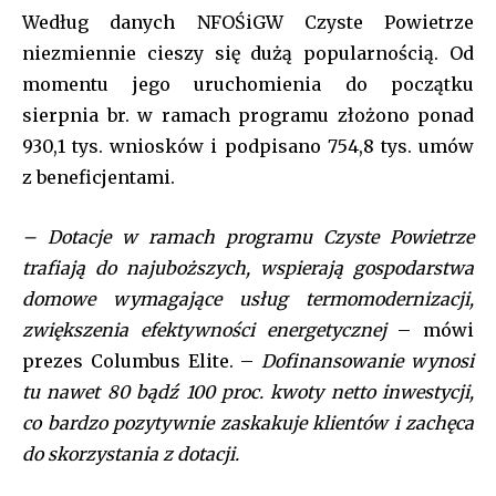
Według danych NFOŚiGW Czyste Powietrze
niezmiennie cieszy się dużą popularnością. Od
momentu jego uruchomienia do początku
sierpnia br. w ramach programu złożono ponad
930,1 tys. wniosków i podpisano 754,8 tys. umów
z beneficjentami.
– Dotacje w ramach programu Czyste Powietrze
trafiają do najuboższych, wspierają gospodarstwa
domowe wymagające usług termomodernizacji,
Join our community of
zwiększenia efektywności energetycznej
– mówi
SUBSCRIBERS and be part of the
prezes Columbus Elite. –
Dofinansowanie wynosi
conversation.
tu nawet 80 bądź 100 proc. kwoty netto inwestycji,
To subscribe, simply enter your email address on our website
co bardzo pozytywnie zaskakuje klientów i zachęca
or click the subscribe button below. Don't worry, we respect
do skorzystania z dotacji.
your privacy and won't spam your inbox. Your information is
safe with us.