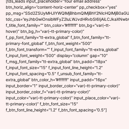
[tds_leads input_placeholder=”Your email address”
btn_horiz_align=”content-horiz-center” pp_checkbox=”yes”
pp_msg=”SSd2ZSUyMHJlYWQlMjBhbmQlMjBhY2NlcHQlMjB0aGU
tdc_css=”eyJhbGwiOnsibWFyZ2luLWJvdHRvbSI6IjAiLCJkaXNwbGF
f_title_font_family=”” btn_color=”#ffffff” btn_bg=”var(–tt-
hover)” btn_bg_h=”var(–tt-primary-color)”
f_pp_font_family=”tt-extra_global” f_btn_font_family=”tt-
primary-font_global” f_btn_font_weight=”500″
f_btn_font_transform=”” f_input_font_family=”tt-extra_global”
f_input_font_weight=”500″ display=”column” gap=”10″
f_msg_font_family=”tt-extra_global” btn_padd=”18px”
f_input_font_size=”15″ f_input_font_line_height=”1.2″
f_input_font_spacing=”0.5″ f_unsub_font_family=”tt-
extra_global” btn_color_h=”#ffffff” input_padd=”16px”
input_border=”1″ input_border_color=”var(–tt-primary-color)”
input_border_color_f=”var(–tt-primary-color)”
input_color=”var(–tt-primary-color)” input_place_color=”var(–
tt-primary-color)” f_btn_font_size=”15″
f_btn_font_line_height=”1.2″ f_btn_font_spacing=”0.5″]