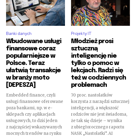
Banki danych
Projekty IT
Wbudowane usługi
Młodzież prosi
finansowe coraz
sztuczną
popularniejsze w
inteligencję nie
Polsce. Teraz
tylko o pomoc w
ułatwią transakcje
lekcjach. Radzi się
w branży moto
też w codziennych
[DEPESZA]
problemach
Embedded finance, czyli
70 proc. nastolatków
usługi finansowe oferowane
korzysta z narzędzi sztucznej
poza bankami, np. w e-
inteligencji, a większość
sklepach czy aplikacjach
rodziców nie jest świadoma,
usługowych, to dziś jeden
że tak się dzieje – wynika
z najczęściej wskazywanych
z ubiegłorocznego raportu
mocnych trendów na rynku
NASK „Nastolatki”. AI