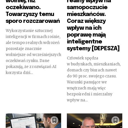
wolniej, niż
realny wpływ na
oczekiwano.
samopoczucie
Towarzyszy temu
mieszkańców.
sporo rozczarowań
Coraz większy
wpływ na ich
Wykorzystanie sztucznej
poprawę mają
inteligencji w firmach rośnie,
inteligentne
ale tempo realnych wdrożeń
systemy [DEPESZA]
pozostaje znacznie
wolniejsze od wcześniejszych
Człowiek spędza
oczekiwań rynku. Dane
w budynkach, mieszkaniach,
pokazują, że z rozwiązań AI
domach czy biurach nawet
korzysta dziś...
do 90 proc. swojego czasu.
Warunki panujące we
wnętrzach mają więc
bezpośredni i mierzalny
wpływ na...