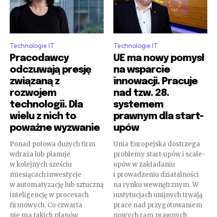
Technologie IT
Technologie IT
Pracodawcy
UE ma nowy pomysł
odczuwają presję
na wsparcie
związaną z
innowacji. Pracuje
rozwojem
nad tzw. 28.
Join our community of
technologii. Dla
systemem
SUBSCRIBERS and be part of the
wielu z nich to
prawnym dla start-
conversation.
poważne wyzwanie
upów
To subscribe, simply enter your email address on our website
Ponad połowa dużych firm
Unia Europejska dostrzega
or click the subscribe button below. Don't worry, we respect
wdraża lub planuje
problemy start-upów i scale-
your privacy and won't spam your inbox. Your information is
w kolejnych sześciu
upów w zakładaniu
safe with us.
miesiącach inwestycje
i prowadzeniu działalności
w automatyzację lub sztuczną
na rynku wewnętrznym. W
[tds_leads input_placeholder=”Your email address”
inteligencję w procesach
instytucjach unijnych trwają
btn_horiz_align=”content-horiz-center” pp_checkbox=”yes”
firmowych. Co czwarta
prace nad przygotowaniem
pp_msg=”SSd2ZSUyMHJlYWQlMjBhbmQlMjBhY2NlcHQlMjB0aGU
nie ma takich planów
nowych ram prawnych