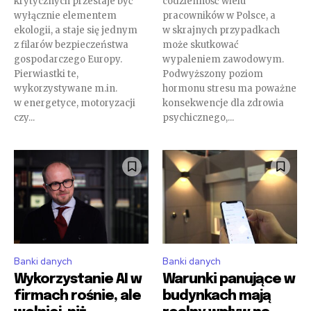
f_input_font_size=”eyJhbGwiOiIxNSIsInBvcnRyYWl0IjoiMTQifQ==
krytycznych przestaje być
codzienność wielu
f_input_font_line_height=”1.2″ input_color=”var(–tt-primary-
wyłącznie elementem
pracowników w Polsce, a
color)” input_place_color=”var(–tt-gray-dark)”
ekologii, a staje się jednym
w skrajnych przypadkach
input_border_color=”var(–tt-primary-color)”
z filarów bezpieczeństwa
może skutkować
input_border_color_f=”var(–tt-primary-color)”
gospodarczego Europy.
wypaleniem zawodowym.
input_bg=”#ffffff” input_bg_f=”#ffffff” f_pp_font_size=”13″
Pierwiastki te,
Podwyższony poziom
f_pp_font_line_height=”1.2″
wykorzystywane m.in.
hormonu stresu ma poważne
btn_padd=”eyJhbGwiOiIyMiIsInBvcnRyYWl0IjoiMTQifQ==”]
w energetyce, motoryzacji
konsekwencje dla zdrowia
czy...
psychicznego,...
[td_block_social_counter style=”style7 td-social-boxed”
manual_count_instagram=”32111″ instagram=”#” twitch=”#”
manual_count_twitch=”11243″ tiktok=”#”
manual_count_tiktok=”32214″ f_network_font_family=”tt-
primary-font_global” f_counters_font_family=”tt-primary-
font_global”
tdc_css=”eyJhbGwiOnsibWFyZ2luLWJvdHRvbSI6IjAiLCJkaXNwbGF
Banki danych
Banki danych
Wykorzystanie AI w
Warunki panujące w
firmach rośnie, ale
budynkach mają