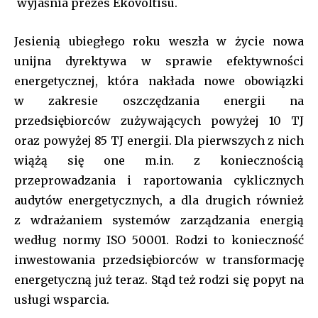
wyjaśnia prezes Ekovoltisu.
input_border_color_f=”var(–tt-primary-color)”
input_bg=”#ffffff” input_bg_f=”#ffffff” f_pp_font_size=”13″
Jesienią ubiegłego roku weszła w życie nowa
f_pp_font_line_height=”1.2″
btn_padd=”eyJhbGwiOiIyMiIsInBvcnRyYWl0IjoiMTQifQ==”]
unijna dyrektywa w sprawie efektywności
energetycznej, która nakłada nowe obowiązki
[td_block_social_counter style=”style7 td-social-boxed”
w zakresie oszczędzania energii na
manual_count_instagram=”32111″ instagram=”#” twitch=”#”
manual_count_twitch=”11243″ tiktok=”#”
przedsiębiorców zużywających powyżej 10 TJ
manual_count_tiktok=”32214″ f_network_font_family=”tt-
oraz powyżej 85 TJ energii. Dla pierwszych z nich
primary-font_global” f_counters_font_family=”tt-primary-
wiążą się one m.in. z koniecznością
font_global”
tdc_css=”eyJhbGwiOnsibWFyZ2luLWJvdHRvbSI6IjAiLCJkaXNwbGF
przeprowadzania i raportowania cyklicznych
audytów energetycznych, a dla drugich również
z wdrażaniem systemów zarządzania energią
według normy ISO 50001. Rodzi to konieczność
inwestowania przedsiębiorców w transformację
energetyczną już teraz. Stąd też rodzi się popyt na
usługi wsparcia.