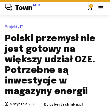
TALK
0
Town
Projekty IT
Polski przemysł nie
jest gotowy na
większy udział OZE.
Potrzebne są
inwestycje w
magazyny energii
By
cybertechnika.pl
5 stycznia 2025