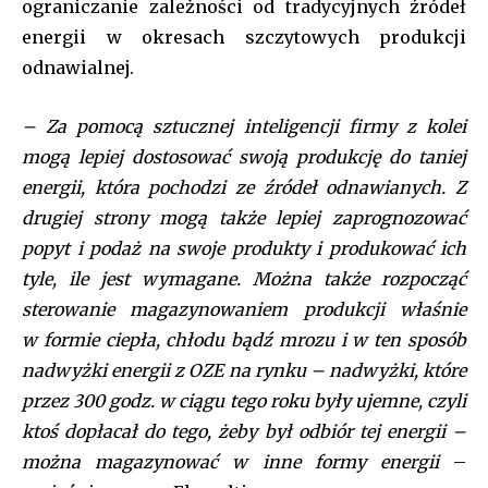
ograniczanie zależności od tradycyjnych źródeł
primary-color)” btn_bg_h=”var(–tt-accent-color)”
f_pp_font_family=”tt-extra_global” f_btn_font_family=”tt-
energii w okresach szczytowych produkcji
extra_global” f_btn_font_weight=”500″
odnawialnej.
f_btn_font_transform=”uppercase” f_input_font_family=”tt-
extra_global” f_input_font_weight=”500″ display=”column”
gap=”10″ f_msg_font_family=”tt-extra_global”
– Za pomocą sztucznej inteligencji firmy z kolei
input_border=”1″
mogą lepiej dostosować swoją produkcję do taniej
input_padd=”eyJhbGwiOiIyMHB4IiwicG9ydHJhaXQiOiIxMnB4In0
energii, która pochodzi ze źródeł odnawianych. Z
pp_check_border_color=”var(–tt-primary-color)”
pp_check_border_color_c=”var(–tt-primary-color)”
drugiej strony mogą także lepiej zaprognozować
pp_check_bg=”#ffffff” pp_check_bg_c=”var(–tt-primary-
popyt i podaż na swoje produkty i produkować ich
color)” pp_check_square=”var(–tt-primary-color)”
tyle, ile jest wymagane. Można także rozpocząć
pp_check_color=”var(–tt-primary-color)”
pp_check_color_a=”var(–tt-hover)” pp_check_color_a_h=”var(–
sterowanie magazynowaniem produkcji właśnie
tt-accent-color)” f_btn_font_size=”13″
w formie ciepła, chłodu bądź mrozu i w ten sposób
f_btn_font_line_height=”1.2″ f_btn_font_spacing=”0.5″
nadwyżki energii z OZE na rynku – nadwyżki, które
btn_border_color_h=”var(–tt-accent-color)”
btn_color_h=”#ffffff” f_unsub_font_family=”tt-extra_global”
przez 300 godz. w ciągu tego roku były ujemne, czyli
f_input_font_size=”eyJhbGwiOiIxNSIsInBvcnRyYWl0IjoiMTQifQ==
ktoś dopłacał do tego, żeby był odbiór tej energii –
f_input_font_line_height=”1.2″ input_color=”var(–tt-primary-
można magazynować w inne formy energii
–
color)” input_place_color=”var(–tt-gray-dark)”
input_border_color=”var(–tt-primary-color)”