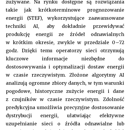
zużywane. Na rynku dostępne są rozwiązania
takie jak krótkoterminowe prognozowanie
energii (STEF), wykorzystujące zaawansowane
techniki AI, aby dokładnie przewidywać
produkcję energii ze źródeł odnawialnych
Join our community of
w krótkim okresie, zwykle w przedziale 0
–
72
SUBSCRIBERS and be part of the
godz. Dzięki temu operatorzy sieci otrzymują
conversation.
kluczowe informacje niezbędne do
To subscribe, simply enter your email address on our website
dostosowywania i optymalizacji dostaw energii
or click the subscribe button below. Don't worry, we respect
w czasie rzeczywistym. Złożone algorytmy AI
your privacy and won't spam your inbox. Your information is
analizują ogromne zbiory danych, w tym warunki
safe with us.
pogodowe, historyczne zużycie energii i dane
[tds_leads input_placeholder=”Your email address”
z czujników w czasie rzeczywistym. Zdolność
btn_horiz_align=”content-horiz-center” pp_checkbox=”yes”
predykcyjna umożliwia precyzyjne dostosowanie
pp_msg=”SSd2ZSUyMHJlYWQlMjBhbmQlMjBhY2NlcHQlMjB0aGU
tdc_css=”eyJhbGwiOnsibWFyZ2luLWJvdHRvbSI6IjAiLCJkaXNwbGF
dystrybucji energii, ułatwiając efektywne
f_title_font_family=”tt-primary-font_global” btn_color=”#ffffff”
uzupełnianie sieci o źródła odnawialne lub
all_btn_border_color=”var(–tt-primary-color)” btn_bg=”var(–tt-