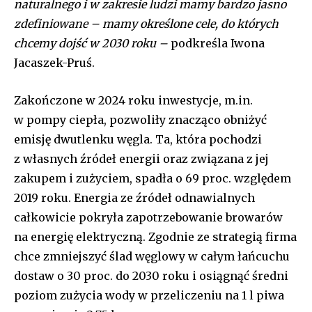
naturalnego i w zakresie ludzi mamy bardzo jasno
[td_block_social_counter style=”style7 td-social-boxed”
zdefiniowane – mamy określone cele, do których
manual_count_instagram=”32111″ instagram=”#” twitch=”#”
chcemy dojść w 2030 roku –
podkreśla Iwona
manual_count_twitch=”11243″ tiktok=”#”
manual_count_tiktok=”32214″ f_network_font_family=”tt-
Jacaszek-Pruś.
primary-font_global” f_counters_font_family=”tt-primary-
font_global”
Zakończone w 2024 roku inwestycje, m.in.
tdc_css=”eyJhbGwiOnsibWFyZ2luLWJvdHRvbSI6IjAiLCJkaXNwbGF
w pompy ciepła, pozwoliły znacząco obniżyć
emisję dwutlenku węgla. Ta, która pochodzi
z własnych źródeł energii oraz związana z jej
zakupem i zużyciem, spadła o 69 proc. względem
2019 roku. Energia ze źródeł odnawialnych
całkowicie pokryła zapotrzebowanie browarów
na energię elektryczną. Zgodnie ze strategią firma
chce zmniejszyć ślad węglowy w całym łańcuchu
dostaw o 30 proc. do 2030 roku i osiągnąć średni
poziom zużycia wody w przeliczeniu na 1 l piwa