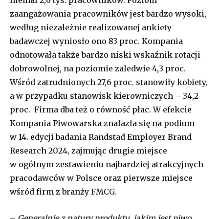
niemal 2,6 tys. pracowników. Poziom
zaangażowania pracowników jest bardzo wysoki,
według niezależnie realizowanej ankiety
badawczej wyniosło ono 83 proc. Kompania
odnotowała także bardzo niski wskaźnik rotacji
dobrowolnej, na poziomie zaledwie 4,3 proc.
Wśród zatrudnionych 27,6 proc. stanowiły kobiety,
a w przypadku stanowisk kierowniczych – 34,2
proc. Firma dba też o równość płac. W efekcie
Kompania Piwowarska znalazła się na podium
w 14. edycji badania Randstad Employer Brand
Research 2024, zajmując drugie miejsce
w ogólnym zestawieniu najbardziej atrakcyjnych
pracodawców w Polsce oraz pierwsze miejsce
wśród firm z branży FMCG.
–
Generalnie z natury produktu, jakim jest piwo,