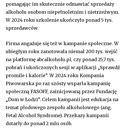
pomagając im skutecznie odmawiać sprzedaży
Join our community of
alkoholu osobom niepełnoletnim i nietrzeźwym.
SUBSCRIBERS and be part of the
W 2024 roku szkolenie ukończyło ponad 5 tys.
conversation.
sprzedawców.
To subscribe, simply enter your email address on our website
or click the subscribe button below. Don't worry, we respect
Firma angażuje się też w kampanie społeczne. W
your privacy and won't spam your inbox. Your information is
ubiegłym roku zanotowała niemal 200 tys. wejść
safe with us.
na platformę abcalkoholu.pl, czy ponad 25,7 tys.
[tds_leads input_placeholder=”Your email address”
pobrań i ukończonych sesji w aplikacji „Sprawdź
btn_horiz_align=”content-horiz-center” pp_checkbox=”yes”
promile i kalorie”. W 2024 roku Kompania
pp_msg=”SSd2ZSUyMHJlYWQlMjBhbmQlMjBhY2NlcHQlMjB0aGU
Piwowarska po raz szósty wsparła kampanię
tdc_css=”eyJhbGwiOnsibWFyZ2luLWJvdHRvbSI6IjAiLCJkaXNwbGF
f_title_font_family=”tt-primary-font_global” btn_color=”#ffffff”
społeczną FASOFF, zainicjowaną przez Fundację
all_btn_border_color=”var(–tt-primary-color)” btn_bg=”var(–tt-
„Dom w Łodzi”. Celem kampanii jest edukacja na
primary-color)” btn_bg_h=”var(–tt-accent-color)”
temat płodowego zespołu alkoholowego (ang.
f_pp_font_family=”tt-extra_global” f_btn_font_family=”tt-
extra_global” f_btn_font_weight=”500″
Fetal Alcohol Syndrome). Przekazy kampanii
f_btn_font_transform=”uppercase” f_input_font_family=”tt-
dotarły do ponad 2 mln osób.
extra_global” f_input_font_weight=”500″ display=”column”