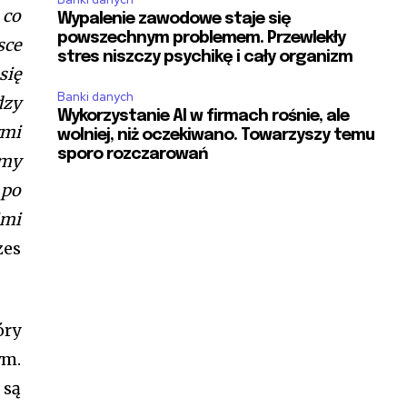
 co
Wypalenie zawodowe staje się
powszechnym problemem. Przewlekły
sce
stres niszczy psychikę i cały organizm
się
Banki danych
dzy
Wykorzystanie AI w firmach rośnie, ale
ymi
wolniej, niż oczekiwano. Towarzyszy temu
sporo rozczarowań
omy
 po
imi
zes
óry
ym.
 są