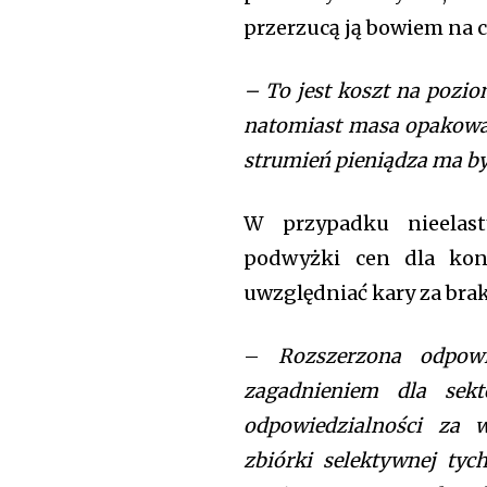
przerzucą ją bowiem na 
– To jest koszt na pozio
natomiast masa opakowań
strumień pieniądza ma b
W przypadku nieelast
podwyżki cen dla ko
uwzględniać kary za bra
–
Rozszerzona odpowie
zagadnieniem dla sekt
odpowiedzialności za 
zbiórki selektywnej ty