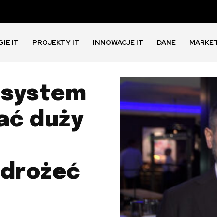
IE IT
PROJEKTY IT
INNOWACJE IT
DANE
MARKE
 system
ać duży
drożeć