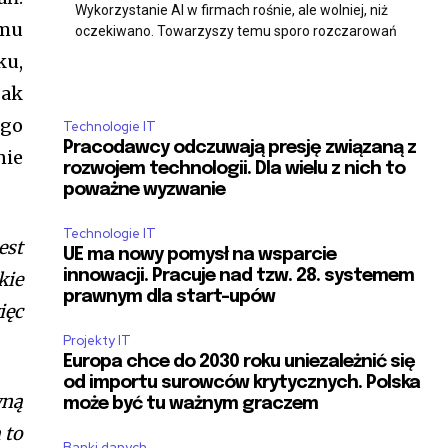
Wykorzystanie AI w firmach rośnie, ale wolniej, niż
”var(–tt-hover)”
emu
oczekiwano. Towarzyszy temu sporo rozczarowań
h=”var(–tt-accent-color)”
3″ f_btn_font_line_height=”1.2″
ku,
g=”0.5″ btn_border_color_h=”var(–tt-
jak
_color_h=”#ffffff”
ly=”tt-extra_global”
ego
Technologie IT
e=”eyJhbGwiOiIxNSIsInBvcnRyYWl0IjoiMTQifQ==”
Pracodawcy odczuwają presję związaną z
nie
height=”1.2″ input_color=”var(–tt-
rozwojem technologii. Dla wielu z nich to
nput_place_color=”var(–tt-gray-dark)”
poważne wyzwanie
r=”var(–tt-primary-color)”
r_f=”var(–tt-primary-color)”
Technologie IT
est
 input_bg_f=”#ffffff”
UE ma nowy pomysł na wsparcie
3″ f_pp_font_line_height=”1.2″
innowacji. Pracuje nad tzw. 28. systemem
kie
GwiOiIyMiIsInBvcnRyYWl0IjoiMTQifQ==”]
prawnym dla start-upów
ięc
Projekty IT
Europa chce do 2030 roku uniezależnić się
witch=”#” manual_count_twitch=”11243″
od importu surowców krytycznych. Polska
ily=”tt-primary-font_global”
wną
może być tu ważnym graczem
 to
Banki danych