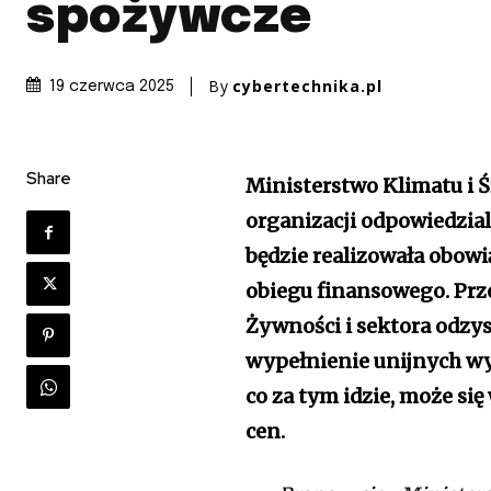
spożywcze
By
cybertechnika.pl
19 czerwca 2025
Share
Ministerstwo Klimatu i
organizacji odpowiedzia
będzie realizowała obow
obiegu finansowego. Prze
Żywności i sektora odzys
wypełnienie unijnych wy
co za tym idzie, może si
cen.